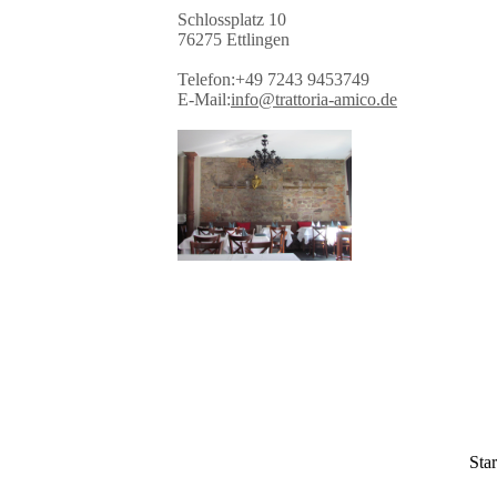
Schlossplatz 10
76275 Ettlingen
Telefon:+49 7243 9453749
E-Mail:
info@trattoria-amico.de
Star